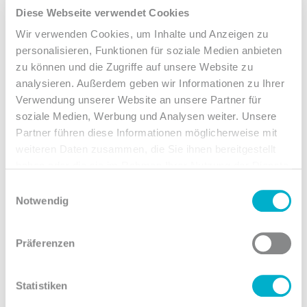
Diese Webseite verwendet Cookies
Wir verwenden Cookies, um Inhalte und Anzeigen zu
personalisieren, Funktionen für soziale Medien anbieten
zu können und die Zugriffe auf unsere Website zu
analysieren. Außerdem geben wir Informationen zu Ihrer
Verwendung unserer Website an unsere Partner für
soziale Medien, Werbung und Analysen weiter. Unsere
Partner führen diese Informationen möglicherweise mit
weiteren Daten zusammen, die Sie ihnen bereitgestellt
23M GmbH
haben oder die sie im Rahmen Ihrer Nutzung der Dienste
c/o Telehouse Deutschland GmbH
gesammelt haben.
Einwilligungsauswahl
Kleyerstraße 75 – 77
Notwendig
60326 Frankfurt am Main
Präferenzen
Parcel deliveries without prior notification
cannot be accepted for security reasons.
Statistiken