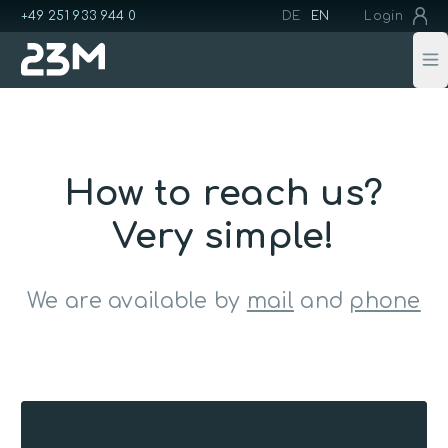
+49 251 933 944 0
DE
EN
Login
Op
How to reach us?
Very simple!
We are available by
mail
and
phone