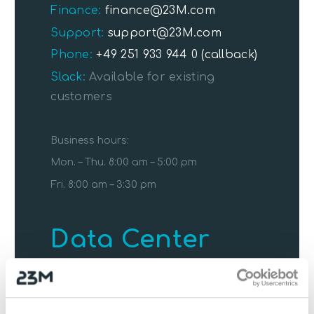
Finance:
finance@23M.com
Support:
support@23M.com
Phone:
+49 251 933 944 0
(callback)
Slack:
Available for existing
customers
Business hours:
Mon. – Thu. 8:00 am – 5:00 pm
Fri. 8:00 am – 3:30 pm
Data Center
Frankfurt