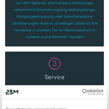
auf dem Gelände, eine Inergen-Löschanlage,
redundante Stromversorgung, leistungsfähige
Kaltgangeinhausung oder branchenübliche
Zertifizierungen: Auch in schwierigen Zeiten ist Ihre
Hardware in unserem Tier III+ Rechenzentrum in
sicheren und erfahrenen Händen!
3
Service
Persönlicher Kundenkontakt und schnelle
Reaktionszeiten sind uns sehr wichtig. Aus diesem
Grund erreichen Sie bei uns keine Roboter oder ein