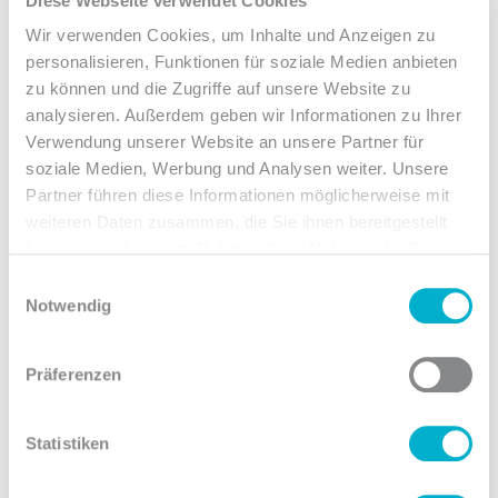
Diese Webseite verwendet Cookies
ausgelagertes Callcenter. Wir stehen hinter
unseren Produkten und an der Seite unserer
Wir verwenden Cookies, um Inhalte und Anzeigen zu
personalisieren, Funktionen für soziale Medien anbieten
Kunden. Unser technischer Support ist
zu können und die Zugriffe auf unsere Website zu
selbstverständlich rund um die Uhr für Sie da.
analysieren. Außerdem geben wir Informationen zu Ihrer
Verwendung unserer Website an unsere Partner für
soziale Medien, Werbung und Analysen weiter. Unsere
Partner führen diese Informationen möglicherweise mit
4
weiteren Daten zusammen, die Sie ihnen bereitgestellt
haben oder die sie im Rahmen Ihrer Nutzung der Dienste
Erfahrung
gesammelt haben.
Einwilligungsauswahl
Notwendig
Wir sind gründergeführt und bieten unseren
Kunden seit 2009 geballtes Expertenwissen im
Präferenzen
Hosting-Bereich. Unsere Mitarbeiter bilden sich
regelmäßig fort, um immer auf dem neuesten
Statistiken
Stand in den Bereichen Sicherheit und Technik zu
bleiben. Hinzu kommt ein aktiv gepflegtes