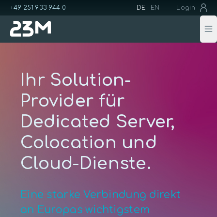
+49 251 933 944 0
DE
EN
Login
Op
Ihr Solution-
Provider für
Dedicated Server,
Colocation und
Cloud-Dienste.
Eine starke Verbindung direkt
an Europas wichtigstem