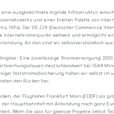
eine ausgezeichnete digitale Infrastruktur, einsch
fasernetzwerks und einer breiten Palette von Int
nts, IXPs). Der DE-CIX (Deutscher Commercial Inte
te Internetknotenpunkt weltweit und ermöglicht ei
erbindung. An den sind wir selbstverständlich au
ingbar: Eine zuverlässige Stromversorgung! 2020 
erbrechungsdauer) deutschlandweit bei 10.44 Minu
ssiger Notstromabsicherung halten wir selbst im u
unden den Rücken frei.
wollen, der Flughafen Frankfurt Main (EDDF) als gr
d der Hauptbahnhof mit Anbindung nach ganz Eur
keit. Wenn Sie also für gewisse Projekte selbst T