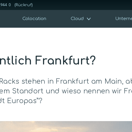
 944 0
(Rückruf)
Colocation
Cloud
Untern
tlich Frankfurt?
Racks stehen in Frankfurt am Main, a
dem Standort und wieso nennen wir Fr
dt Europas”?