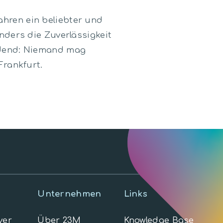
hren ein beliebter und
nders die Zuverlässigkeit
idend: Niemand mag
Frankfurt.
Unternehmen
Links
ver
Über 23M
Knowledge Base