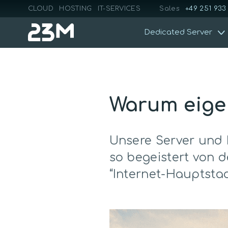
CLOUD
HOSTING
IT-SERVICES
Sales
+49 251 933
Dedicated Server
Warum eigen
Unsere Server und 
so begeistert von 
“Internet-Hauptsta