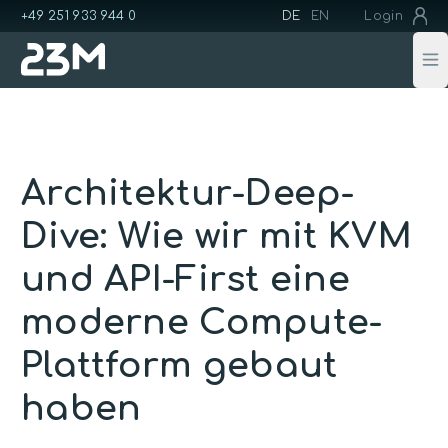
+49 251 933 944 0
DE
EN
Login
Op
Architektur-Deep-
Dive: Wie wir mit KVM
und API-First eine
moderne Compute-
Plattform gebaut
haben