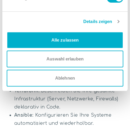
Infrastruktur?
Unsere Plattform folgt dem API-First-Ansatz.
Details zeigen
Das bedeutet technisch: Das komfortable Web-
Panel, das Sie im Browser nutzen, ist selbst nur
Alle zulassen
ein Client unserer API. Daraus ergibt sich für
Sie die Garantie, dass jede Funktion, die per
Auswahl erlauben
Klick verfügbar ist, auch per Code gesteuert
werden kann. Dies ermöglicht echte
"Infrastructure as Code" (IaC) Workflows:
Ablehnen
Terraform:
Beschreiben Sie Ihre gesamte
Infrastruktur (Server, Netzwerke, Firewalls)
deklarativ in Code.
Ansible:
Konfigurieren Sie Ihre Systeme
automatisiert und wiederholbar.