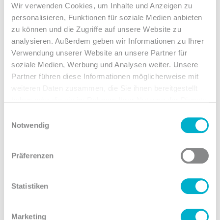
Wir verwenden Cookies, um Inhalte und Anzeigen zu
personalisieren, Funktionen für soziale Medien anbieten
Saisonale Peaks:
Betreiben Sie zusätzliche
zu können und die Zugriffe auf unsere Website zu
Webserver nur während des
analysieren. Außerdem geben wir Informationen zu Ihrer
Weihnachtsgeschäfts.
Verwendung unserer Website an unsere Partner für
CI/CD-Pipelines:
Starten Sie Runner nur für
soziale Medien, Werbung und Analysen weiter. Unsere
die Dauer eines Release-Fensters.
Partner führen diese Informationen möglicherweise mit
weiteren Daten zusammen, die Sie ihnen bereitgestellt
Test- & Staging:
Klonen Sie Ihre Produktion
haben oder die sie im Rahmen Ihrer Nutzung der Dienste
für einen zweistündigen Test und löschen
gesammelt haben.
Einwilligungsauswahl
Sie die Instanz wieder.
Notwendig
Der entscheidende Vorteil:
Abgeschaltete
Instanzen erzeugen keine Compute-Kosten
Präferenzen
(nur noch minimale Speicherkosten für den
belegten Speicherplatz). Sie zahlen
Statistiken
ausschließlich die tatsächliche Nutzung.
Wie automatisiere ich meine
Marketing